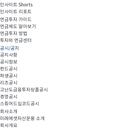
인사이트 Shorts
인사이트 리포트
투자자예탁금 이용료율 변경의 건
연금투자 가이드
연금제도 알아보기
연금투자 방법
투자와 연금센터
공시/공지
공지사항
공시정보
펀드공시
파생공시
리츠공시
고난도금융투자상품공시
경영공시
투자자예탁금
이용료율
지급기준을 아래와
같이
변경합니다
.
스튜어드십코드공시
회사소개
미래에셋자산운용 소개
회사개요