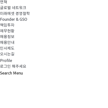
연혁
글로벌 네트워크
미래에셋 경영철학
Founder & GSO
■ 투자자 예탁금 이용료율 변경 내용
책임투자
재무현황
채용정보
채용안내
인사제도
변경전
오시는길
Profile
1.69%
로그인 해주세요
Search
Menu