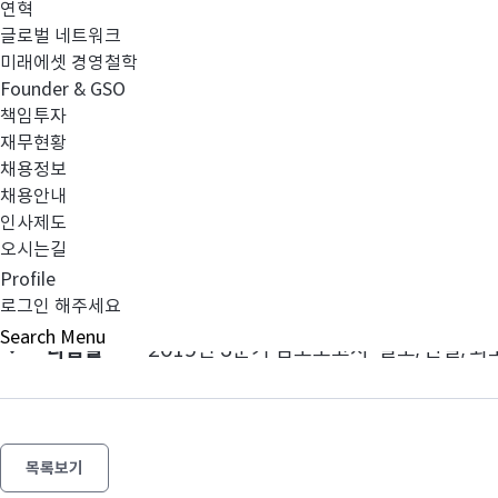
연혁
글로벌 네트워크
미래에셋 경영철학
금융투자업자_영업보고서_20150930_미래에셋자산운용
Founder & GSO
책임투자
재무현황
채용정보
채용안내
인사제도
오시는길
이전글
이사회 등 및 사외이사 활동내역 공시
Profile
로그인 해주세요
Search
Menu
다음글
2015년 3분기 검토보고서-별도, 연결, 
목록보기