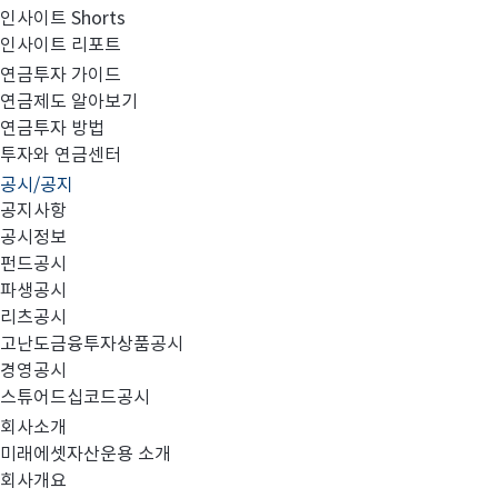
인사이트 Shorts
인사이트 리포트
2015년 3분기 영업보고서
연금투자 가이드
연금제도 알아보기
연금투자 방법
투자와 연금센터
공시/공지
공지사항
공시정보
펀드공시
파생공시
첨부와 같이 당사의 주요 경영사항을 공시합니다.
리츠공시
고난도금융투자상품공시
경영공시
스튜어드십코드공시
회사소개
미래에셋자산운용 소개
회사개요