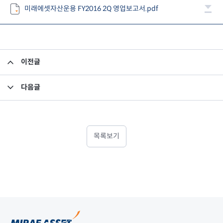
미래에셋자산운용 FY2016 2Q 영업보고서.pdf
이전글
2016년 2분기 검토보고서-최소영업자본
다음글
임시주주총회소집결의
목록보기