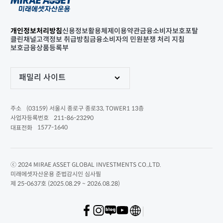
개인정보처리방침
신용정보활용체제
이용약관
금융소비자보호포탈
클린채널
고객정보 취급방침
금융소비자의 민원분쟁 처리 지침
보호금융상품등록부
패밀리 사이트
(03159) 서울시 종로구 종로33, TOWER1 13층
주소
211-86-23290
사업자등록번호
1577-1640
대표전화
ⓒ 2024 MIRAE ASSET GLOBAL INVESTMENTS CO.,LTD.
미래에셋자산운용 준법감시인 심사필
제 25-0637호 (2025.08.29 ~ 2026.08.28)