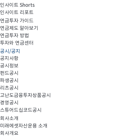
인사이트 Shorts
인사이트 리포트
임원선임 보고
연금투자 가이드
연금제도 알아보기
연금투자 방법
투자와 연금센터
공시/공지
첨부와 같이 임원 선임을 공시합니다
공지사항
공시정보
펀드공시
파생공시
리츠공시
20161118_임원 선임 보고 - 공시.pdf
고난도금융투자상품공시
경영공시
스튜어드십코드공시
회사소개
미래에셋자산운용 소개
회사개요