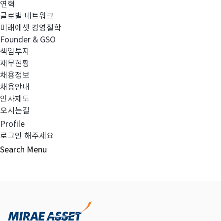
연혁
이전글
사외이사가 아닌 자를 이사회의장으로 선
글로벌 네트워크
미래에셋 경영철학
Founder & GSO
다음글
임원 선임 보고
책임투자
재무현황
채용정보
채용안내
인사제도
목록보기
오시는길
Profile
로그인 해주세요
Search
Menu