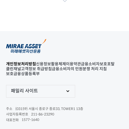
개인정보처리방침
신용정보활용체제
이용약관
금융소비자보호포탈
클린채널
고객정보 취급방침
금융소비자의 민원분쟁 처리 지침
보호금융상품등록부
패밀리 사이트
(03159) 서울시 종로구 종로33, TOWER1 13층
주소
211-86-23290
사업자등록번호
1577-1640
대표전화