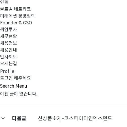
연혁
글로벌 네트워크
항상 저희 미래에셋 자산운용사를 이용해 주시는 고객여러
미래에셋 경영철학
Founder & GSO
책임투자
재무현황
채용정보
채용안내
인사제도
오시는길
Profile
로그인 해주세요
Search
Menu
이전 글이 없습니다.
다음글
신상품소개-코스파이더인덱스펀드