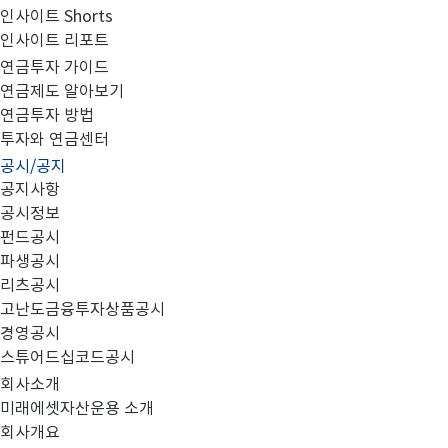
인사이트 Shorts
인사이트 리포트
미래에셋 홈페이지 개편
연금투자 가이드
연금제도 알아보기
연금투자 방법
투자와 연금센터
공시/공지
공지사항
공시정보
펀드공시
파생공시
미래에셋 자산운용 홈페이지가 4월 27일자로 개편 되었
리츠공시
고난도금융투자상품공시
경영공시
새로 개편된 홈페이지에는 신탁재산명세를 온라인으로 열람
스튜어드십코드공시
회사소개
일부 서비스가 불안정하여 아직 오픈되지 않은 서비스들
미래에셋자산운용 소개
회사개요
저희 미래에셋 홈페이지에 대한 건의사항이나 개선사항이