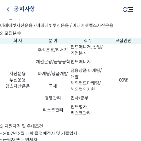
미래에셋 운용사(자산/투신/맵스자산)
공지사항
2006년 하반기 대졸신입사원 채용 공고
1. 모집회사
미래에셋자산운용 / 미래에셋투신운용 / 미래에셋맵스자산운용
2. 모집분야
회 사
분 야
직 무
모집인원
펀드매니저, 산업/
주식운용/리서치
기업분석
채권운용/금융공학
펀드매니저
금융상품 마케팅/
자산운용
마케팅/상품개발
개발
투신운용
00명
해외펀드마케팅/
맵스자산운용
국제
해외법인지원
경영관리
인사/총무
펀드평가,
리스크관리
리스크관리
3. 지원자격 및 우대조건
- 2007년 2월 대학 졸업예정자 및 기졸업자
- 군필자 또는 면제자