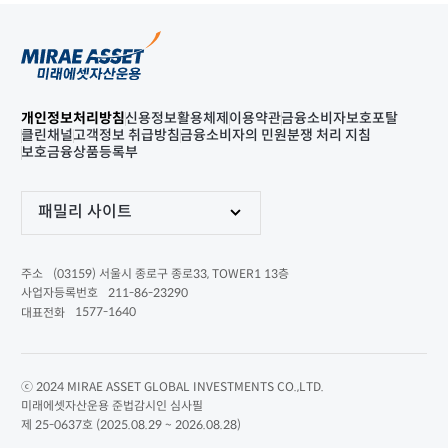
개인정보처리방침
신용정보활용체제
이용약관
금융소비자보호포탈
클린채널
고객정보 취급방침
금융소비자의 민원분쟁 처리 지침
보호금융상품등록부
패밀리 사이트
(03159) 서울시 종로구 종로33, TOWER1 13층
주소
211-86-23290
사업자등록번호
1577-1640
대표전화
ⓒ 2024 MIRAE ASSET GLOBAL INVESTMENTS CO.,LTD.
미래에셋자산운용 준법감시인 심사필
제 25-0637호 (2025.08.29 ~ 2026.08.28)