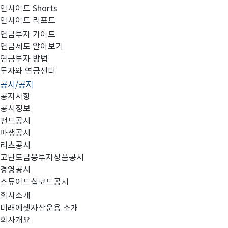
인사이트 Shorts
인사이트 리포트
제 1회 OCIO포럼 영상 및 자료다운로드 안내
연금투자 가이드
연금제도 알아보기
연금투자 방법
투자와 연금센터
공시/공지
공지사항
공시정보
펀드공시
파생공시
리츠공시
고난도금융투자상품공시
경영공시
스튜어드십코드공시
회사소개
미래에셋자산운용 소개
회사개요