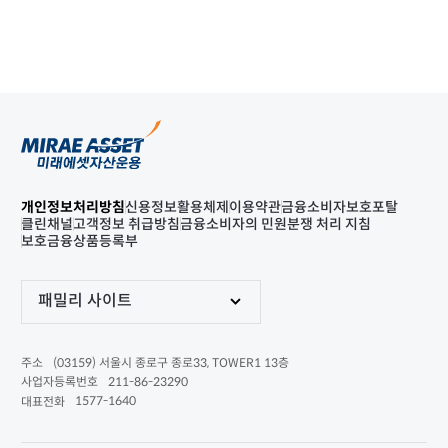
개인정보처리방침
신용정보활용체제
이용약관
금융소비자보호포탈
클린채널
고객정보 취급방침
금융소비자의 민원분쟁 처리 지침
보호금융상품등록부
패밀리 사이트
(03159) 서울시 종로구 종로33, TOWER1 13층
주소
211-86-23290
사업자등록번호
1577-1640
대표전화