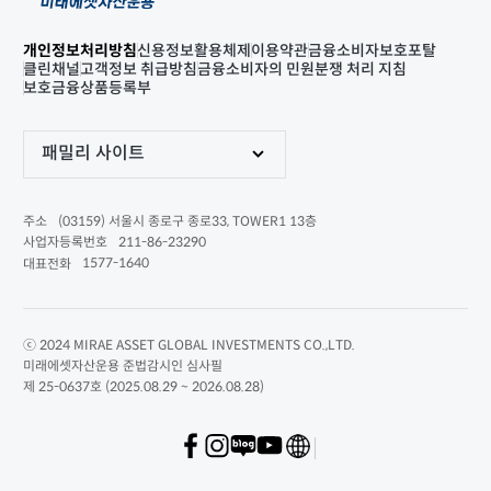
개인정보처리방침
신용정보활용체제
이용약관
금융소비자보호포탈
클린채널
고객정보 취급방침
금융소비자의 민원분쟁 처리 지침
보호금융상품등록부
패밀리 사이트
(03159) 서울시 종로구 종로33, TOWER1 13층
주소
211-86-23290
사업자등록번호
1577-1640
대표전화
ⓒ 2024 MIRAE ASSET GLOBAL INVESTMENTS CO.,LTD.
미래에셋자산운용 준법감시인 심사필
제 25-0637호 (2025.08.29 ~ 2026.08.28)