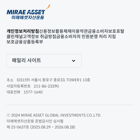
개인정보처리방침
신용정보활용체제
이용약관
금융소비자보호포탈
클린채널
고객정보 취급방침
금융소비자의 민원분쟁 처리 지침
보호금융상품등록부
패밀리 사이트
(03159) 서울시 종로구 종로33, TOWER1 13층
주소
211-86-23290
사업자등록번호
1577-1640
대표전화
ⓒ 2024 MIRAE ASSET GLOBAL INVESTMENTS CO.,LTD.
미래에셋자산운용 준법감시인 심사필
제 25-0637호 (2025.08.29 ~ 2026.08.28)