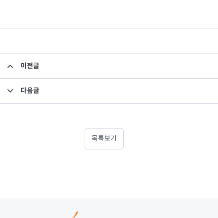
이전글
베트남 투자 - (7) 베트남 투자와 베트남 성장동력의 상관관계
다음글
베트남 투자 - (9) 온라인으로 쇼핑하고 SNS로 소통하는 베트남, 인터넷 산업 국가로
목록보기