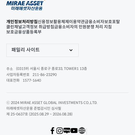
개인정보처리방침
신용정보활용체제
이용약관
금융소비자보호포탈
클린채널
고객정보 취급방침
금융소비자의 민원분쟁 처리 지침
보호금융상품등록부
패밀리 사이트
(03159) 서울시 종로구 종로33, TOWER1 13층
주소
211-86-23290
사업자등록번호
1577-1640
대표전화
ⓒ 2024 MIRAE ASSET GLOBAL INVESTMENTS CO.,LTD.
미래에셋자산운용 준법감시인 심사필
제 25-0637호 (2025.08.29 ~ 2026.08.28)