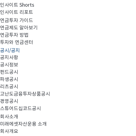
인사이트 Shorts
인사이트 리포트
베트남 투자 - (9) 온라인으로 쇼핑하고 SNS로 소통하
연금투자 가이드
연금제도 알아보기
연금투자 방법
투자와 연금센터
공시/공지
공지사항
공시정보
펀드공시
파생공시
리츠공시
고난도금융투자상품공시
경영공시
온
스튜어드십코드공시
회사소개
미래에셋자산운용 소개
회사개요