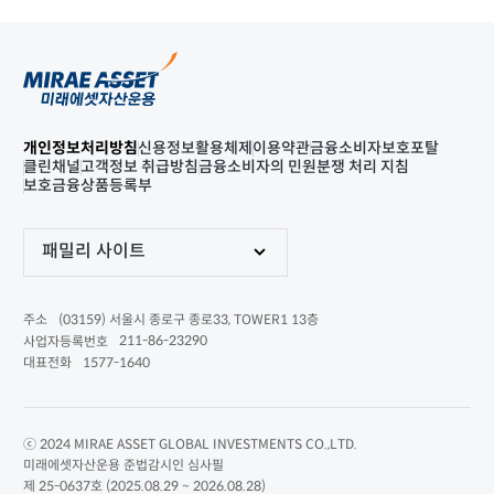
개인정보처리방침
신용정보활용체제
이용약관
금융소비자보호포탈
클린채널
고객정보 취급방침
금융소비자의 민원분쟁 처리 지침
보호금융상품등록부
패밀리 사이트
(03159) 서울시 종로구 종로33, TOWER1 13층
주소
211-86-23290
사업자등록번호
1577-1640
대표전화
ⓒ 2024 MIRAE ASSET GLOBAL INVESTMENTS CO.,LTD.
미래에셋자산운용 준법감시인 심사필
제 25-0637호 (2025.08.29 ~ 2026.08.28)