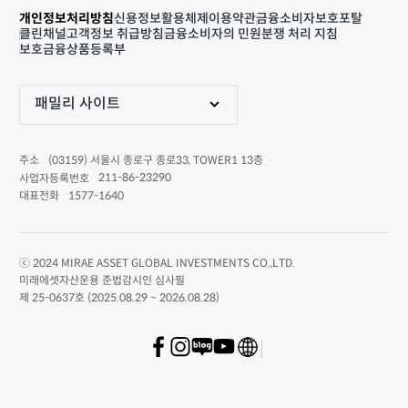
개인정보처리방침
신용정보활용체제
이용약관
금융소비자보호포탈
클린채널
고객정보 취급방침
금융소비자의 민원분쟁 처리 지침
보호금융상품등록부
패밀리 사이트
(03159) 서울시 종로구 종로33, TOWER1 13층
주소
211-86-23290
사업자등록번호
1577-1640
대표전화
ⓒ 2024 MIRAE ASSET GLOBAL INVESTMENTS CO.,LTD.
미래에셋자산운용 준법감시인 심사필
제 25-0637호 (2025.08.29 ~ 2026.08.28)