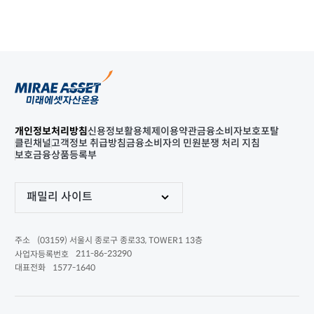
개인정보처리방침
신용정보활용체제
이용약관
금융소비자보호포탈
클린채널
고객정보 취급방침
금융소비자의 민원분쟁 처리 지침
보호금융상품등록부
패밀리 사이트
(03159) 서울시 종로구 종로33, TOWER1 13층
주소
211-86-23290
사업자등록번호
1577-1640
대표전화