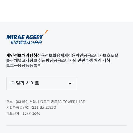
개인정보처리방침
신용정보활용체제
이용약관
금융소비자보호포탈
클린채널
고객정보 취급방침
금융소비자의 민원분쟁 처리 지침
보호금융상품등록부
패밀리 사이트
(03159) 서울시 종로구 종로33, TOWER1 13층
주소
211-86-23290
사업자등록번호
1577-1640
대표전화