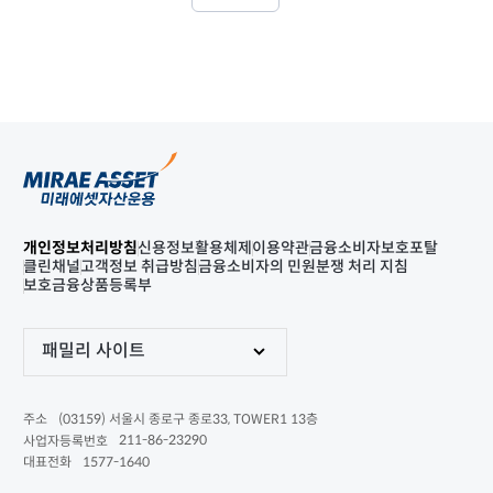
개인정보처리방침
신용정보활용체제
이용약관
금융소비자보호포탈
클린채널
고객정보 취급방침
금융소비자의 민원분쟁 처리 지침
보호금융상품등록부
패밀리 사이트
(03159) 서울시 종로구 종로33, TOWER1 13층
주소
211-86-23290
사업자등록번호
1577-1640
대표전화