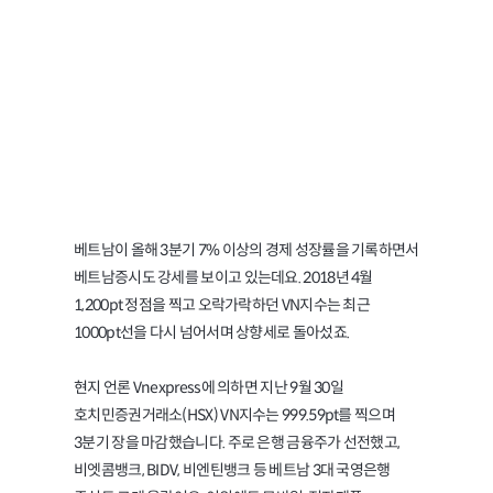
베트남증시 알아보고
투자하기
베트남이 올해 3분기 7% 이상의 경제 성장률을 기록하면서
베트남증시도 강세를 보이고 있는데요. 2018년 4월
1,200pt 정점을 찍고 오락가락하던 VN지수는 최근
1000pt선을 다시 넘어서며 상향세로 돌아섰죠.
현지 언론 Vnexpress에 의하면 지난 9월 30일
호치민증권거래소(HSX) VN지수는 999.59pt를 찍으며
3분기 장을 마감했습니다. 주로 은행 금융주가 선전했고,
비엣콤뱅크, BIDV, 비엔틴뱅크 등 베트남 3대 국영은행