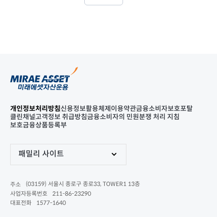
개인정보처리방침
신용정보활용체제
이용약관
금융소비자보호포탈
클린채널
고객정보 취급방침
금융소비자의 민원분쟁 처리 지침
보호금융상품등록부
패밀리 사이트
(03159) 서울시 종로구 종로33, TOWER1 13층
주소
211-86-23290
사업자등록번호
1577-1640
대표전화