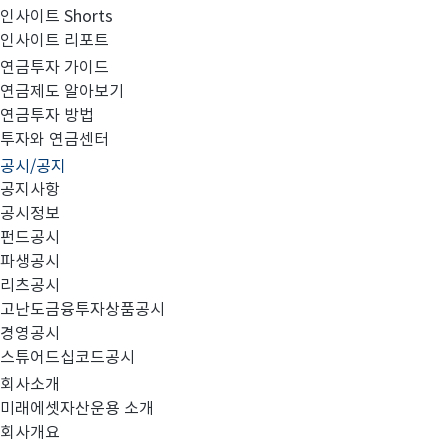
인사이트 Shorts
인사이트 리포트
미래에셋 글로벌넥스트노멀 펀드 출시 이벤트!
연금투자 가이드
연금제도 알아보기
연금투자 방법
투자와 연금센터
공시/공지
공지사항
공시정보
펀드공시
파생공시
리츠공시
고난도금융투자상품공시
경영공시
스튜어드십코드공시
회사소개
미래에셋자산운용 소개
회사개요