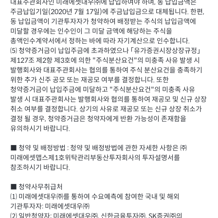
대표주관회사인 미래에셋대우㈜에 납입하여야 하며, 동 납입금액은
주금납입기일(2020년 7월 17일)에 주금납입금으로 대체됩니다. 한편,
동 납입금액이 기관투자자가 청약하여 배정받는 주식의 납입금액에
미달할 경우에는 인수인이 그 미달 금액에 해당하는 주식을
총액인수계약서에서 정하는 바에 따라 자기계산으로 인수합니다.
⑸ 청약증거금이 납입주금에 초과하였으나 「유가증권시장상장규정」
제127조 제2항 제3호에 의한 "주식분산요건"의 미충족 사유 발생 시
발행회사와 대표주관회사는 협의를 통하여 주식 분산요건을 충족하기
위한 추가 신주 공모 또는 재공모 여부를 결정합니다. 또한
청약증거금이 납입주금에 미달하고 "주식분산요건"의 미충족 사유
발생 시 대표주관회사는 발행회사와 협의를 통하여 재공모 및 신규 상장
취소 여부를 결정합니다. 상기의 사유로 재공모 또는 신규 상장 취소가
결정 될 경우, 청약증거금은 청약자에게 반환 가능성이 존재함을
유의하시기 바랍니다.
■ 청약 및 배정방법 : 청약 및 배정방법에 관한 자세한 사항은 ㈜
미래에셋맵스제1호위탁관리부동산투자회사의 투자설명서를
참조하시기 바랍니다.
■ 청약사무취급처
⑴ 미래에셋대우㈜를 통하여 수요예측에 참여한 국내 및 해외
기관투자자: 미래에셋대우㈜
⑵ 일반청약자: 미래에셋대우㈜, 신한금융투자㈜, SK증권㈜의