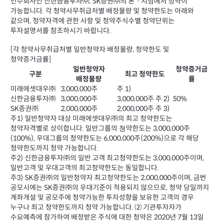
인수회사인 신한금융투자㈜, SK증권㈜의 본ㆍ지점에서 청약이
가능합니다. 각 청약사무취급처별 배정물량 및 청약한도는 아래와
같으며, 청약자격에 관한 사항 및 청약주식수별 청약단위는
투자설명서를 참조하시기 바랍니다.
[각 청약사무취급처별 일반청약자 배정물량, 청약한도 및
청약증거금률]
일반청약자
청약증거금
구분
최고 청약한도
배정물량
률
미래에셋대우㈜
3,000,000주
주 1)
신한금융투자㈜
3,000,000주
3,000,000주 주 2)
50%
SK증권㈜
2,000,000주
2,000,000주 주 3)
주1) 일반청약자 대상 미래에셋대우㈜의 최고 청약한도는
청약자격별로 상이합니다. 일반그룹의 쳥약한도는 3,000,000주
(100%), 우대그룹의 청약한도는 6,000,000주(200%)으로 각 해당
청약한도까지 청약 가능합니다.
주2) 신한금융투자㈜의 일반 고객 최고청약한도는 3,000,000주이며,
일반고객 및 우대고객의 최고청약한도는 동일합니다.
주3) SK증권㈜의 일반청약자 최고청약한도는 2,000,000주이며, 금번
공모시에는 SK증권㈜의 우대기준이 적용되지 않으므로, 청약 당일까지
계좌개설 및 공모주에 청약가능한 투자성향을 보유한 고객의 경우
누구나 최고 청약한도까지 청약 가능합니다. ⑵ 기관투자자가
수요예측에 참가하여 배정받은 주식에 대한 청약은 2020년 7월 13일