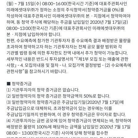
(월) ~ 7월 15일(수) 08:00~16:00(한국시간 기준)에 대표주관회사인
미래에셋대우㈜가 정하는 소정의 주식청약서(청약증거금율 0%)를
작성하여 대표주관회사인 미래에셋대우㈜의 본ㆍ지점에서 청약하여야
하며, 동 청약 주식에 해당하는 주금을 납입일인 2020년 7월 17일(금)
08:00~13:00(한국시간 기준)에 대표주관회사인 미래에셋대우㈜의
본ㆍ지점에 납입하여야 합니다.
한편, 수요예측에 참가한 기관투자자 중 수요예측 결과 배정받은 물량을
초과하여 청약하고자 하는 기관투자자는 전체 공모 물량 범위와 각
기관별 법령 등에 의한 투자한도 잔액 내에서 추가 청약이 가능합니다.
세부적인 내용은 반드시 투자설명서의 “「제1부 모집 또는 매출에 관한
사항」 - 4. 모집의내용 및 절차 - 나. 모집가액 결정방법 - (2) 수요예측에
관한사항”을 참고하시기 바랍니다.
■ 청약증거금
⑴ 기관투자자의 청약 증거금은 없습니다.
⑵ 일반청약자의 청약 증거금은 청약금액의 50%로 합니다.
⑶ 일반청약자의 청약증거금은 주금납입기일(2020년 7월 17일)에
주금납입금으로 대체하되, 초과청약금이 있는 경우에는 이를
주금납입기일까지 반환하며, 이 경우 청약증거금은 무이자로 합니다.
⑷ 기관투자자는 금번 공모에 있어 청약증거금이 면제되는 바, 청약하여
배정받은 물량의 100%에 해당하는 금액을 납입일인 2020년 7월 17일
08:00 ~ 13:00(한국시간 기준) 사이에 당해 청약을 접수한