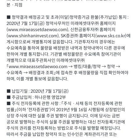
본ㆍ지점
■ 청약결과 배정공고 및 초과(미달)청약증거금 환불(추가납입) 통지 :
2020년 7월 17일(금) 청약사무처인 미래에셋대우㈜ 홈페이지
(www.miraeassetdaewoo.com), 신한금융투자㈜ 홈페이지
(www.shinhaninvest.com), SK증권㈜ 홈페이지(www.sks.co.kr)에
게시함으로써 개별통지에 갈음합니다. 기관투자자의 경우에는
수요예측을 통하여 물량을 배정받은 내역과 청약내역이 다른 경우에
한하여 개별 통지합니다. 기관별 배정물량은 수요예측 참여기관이
개별적으로 대표주관회사인 미래에셋대우㈜
「www.miraeassetdaewoo.com → 뱅킹/대출/청약 → 청약 →
수요예측 → 배정결과 조회」에 접속한 후 배정물량을 직접 확인하여야
하며, 이를 개별 통보에 갈음합니다.
■ 납입기일 : 2020년 7월 17일(금)
■ 주금납입처 : 하나은행 영업2부
■ 주식 전자등록에 관한 사항 : 「주식ㆍ사채 등의 전자등록에 관한
법률」(이하 '전자증권법')이 2019년 9월 16일 시행됨에 상장법인의
상장 주식에 대한 실물 주권 발행이 금지됩니다. 이에 당사는 금번
공모로 발행하는 주식의 실물 주권을 발행하는 대신 전자등록기관에
주식의 권리를 전자등록하는 방법으로 주식을 발행할 예정입니다.
따라서 주금을 납입한 청약자 또는 인수인은 계좌관리기관 또는