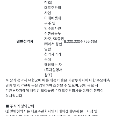
참조)
대표주관회
사인
미래에셋대
우㈜ 및
인수회사인
신한금융투
자㈜, SK증권
일반청약자
8,000,000주 (55.6%)
㈜에서 정한
일반
청약자격기
준에
해당하는 자
(투자설명서
참조)
※ 상기 청약자 유형군에 따른 배정 비율은 기관투자자에 대한 수요예측
결과 및 청약현황 등을 감안하여 조정될 수 있으며, 금번 공모 시
기관투자자에게 배정된 모집물량은 대표주관회사를 통하여 청약이
실시됩니다.
■ 주식의 청약단위
⑴ 일반청약자는 대표주관회사인 미래에셋대우㈜ 본ㆍ지점 및