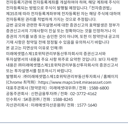
전자등록기관에 전자등록계좌를 개설하여야 하며, 해당 계좌에 주식이
전자등록되는 방법으로 주식이 발행될 예정입니다. 「전자증권법」
제35조에 따라 전자등록계좌부에 전자등록된 자는 해당 주식에 대하여
전자등록된 권리를 적법하게 가지는 것으로 추정됩니다.
금번 공모와 관련한 투자설명서에 대한 증권신고의 효력발생은 정부가
증권신고서의 기재사항이 진실 또는 정확하다는 것을 인정하거나 이
증권의 가치를 보증 또는 승인한 것이 아니며, 또한 이 청약안내 공고의
기재 사항은 청약일 전에 정정될 수 있음을 유의하시기 바랍니다
본 공고는 지면상의 이유로 인해 ㈜
미래에셋맵스제1호위탁관리부동산투자회사의 증권신고서와
투자설명서의 내용을 주요 사항 위주로 요약한 것입니다. 보다 자세한
내용은 ㈜미래에셋맵스제1호위탁관리부동산투자회사의 증권신고서
또는 투자설명서를 참조하시기 바랍니다.
발행회사 : ㈜미래에셋맵스제1호위탁관리부동산투자회사 / 홈페이지
(Chrome 최적화) : https://www.maps1reit.miraeasset.com
대표주관회사 (청약문의) : 미래에셋대우㈜ / 전화 : 1588-6800
공동주관회사 : 신한금융투자㈜ / 전화 : 02-3772-4162
인수회사 : SK증권㈜ / 전화 : 1588-8245
자산관리회사 : 미래에셋자산운용㈜/ 전화 : 1577-1640