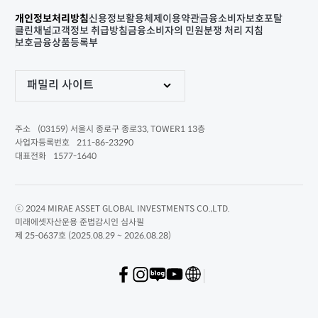
개인정보처리방침
신용정보활용체제
이용약관
금융소비자보호포탈
클린채널
고객정보 취급방침
금융소비자의 민원분쟁 처리 지침
보호금융상품등록부
패밀리 사이트
(03159) 서울시 종로구 종로33, TOWER1 13층
주소
211-86-23290
사업자등록번호
1577-1640
대표전화
ⓒ 2024 MIRAE ASSET GLOBAL INVESTMENTS CO.,LTD.
미래에셋자산운용 준법감시인 심사필
제 25-0637호 (2025.08.29 ~ 2026.08.28)