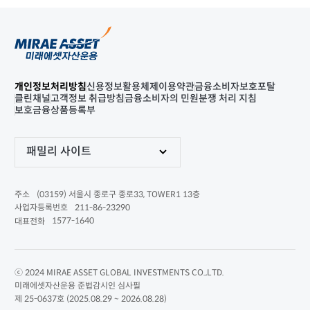
개인정보처리방침
신용정보활용체제
이용약관
금융소비자보호포탈
클린채널
고객정보 취급방침
금융소비자의 민원분쟁 처리 지침
보호금융상품등록부
패밀리 사이트
(03159) 서울시 종로구 종로33, TOWER1 13층
주소
211-86-23290
사업자등록번호
1577-1640
대표전화
ⓒ 2024 MIRAE ASSET GLOBAL INVESTMENTS CO.,LTD.
미래에셋자산운용 준법감시인 심사필
제 25-0637호 (2025.08.29 ~ 2026.08.28)