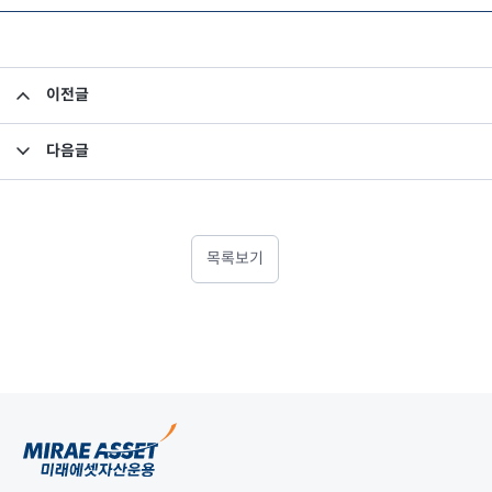
이전글
IT업무 도급계약 입찰공고
다음글
미래에셋자산운용 카카오 플친하고 남치니 이모티콘 받자
목록보기