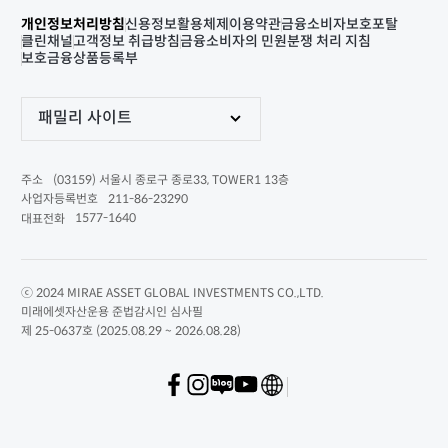
개인정보처리방침
신용정보활용체제
이용약관
금융소비자보호포탈
클린채널
고객정보 취급방침
금융소비자의 민원분쟁 처리 지침
보호금융상품등록부
패밀리 사이트
(03159) 서울시 종로구 종로33, TOWER1 13층
주소
211-86-23290
사업자등록번호
1577-1640
대표전화
ⓒ 2024 MIRAE ASSET GLOBAL INVESTMENTS CO.,LTD.
미래에셋자산운용 준법감시인 심사필
제 25-0637호 (2025.08.29 ~ 2026.08.28)