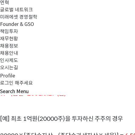
3. 순자산 : 796,448
연혁
4. 과세자산 : 8,317,039,968
글로벌 네트워크
5. 발행주식수 : 1,663,100
미래에셋 경영철학
Founder & GSO
6. 주당과세자산 : 5,000.9259623594
책임투자
7. 주당순자산 : 0.4788936323
재무현황
8. 주당순과세자산 : 0.9259623594
채용정보
9. 청산시주당분배율 : 0.0000957787
채용안내
10. 주당과세표준율 : 0.0001851924
인사제도
오시는길
Profile
로그인 해주세요
Search
Menu
★ 지급일 : 2001.6.29 (금)
[예] 최초 1억원(20000주)을 투자하신 주주의 경우