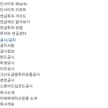
인사이트 Shorts
인사이트 리포트
알바트로스1호안정형펀드 2차 청산분배금 지급내역
연금투자 가이드
연금제도 알아보기
연금투자 방법
투자와 연금센터
공시/공지
공지사항
공시정보
펀드공시
파생공시
2001년 4월 25일 결산을 맞이한 "미래에셋2000
리츠공시
고난도금융투자상품공시
경영공시
◈ 2차 청산분배율 통보 ◈
스튜어드십코드공시
회사소개
1. 발행회사명 : 미래에셋알바트로스 1호안정형 펀드
미래에셋자산운용 소개
2. 발행가 : 5,000
회사개요