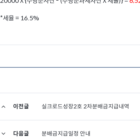
20000 X {주당순자산 - (주당순과세자산 X 세율)} =
6,
*세율 = 16.5%
이전글
실크로드성장2호 2차분배금지급내역
다음글
분배금지급일정 안내