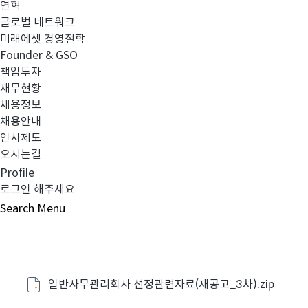
연혁
글로벌 네트워크
미래에셋 경영철학
Founder & GSO
책임투자
*
자세한 사항은 첨부자료를 참고하시기 바랍니다.
재무현황
채용정보
채용안내
인사제도
*
담당자 : 펀드오퍼레이션본부 본부장 조정오
오시는길
Profile
로그인 해주세요
jo.cho@miraea
연락처 : (02) 3774-2053 , E-mail :
Search
Menu
일반사무관리회사 선정관련자료(재공고_3차).zip