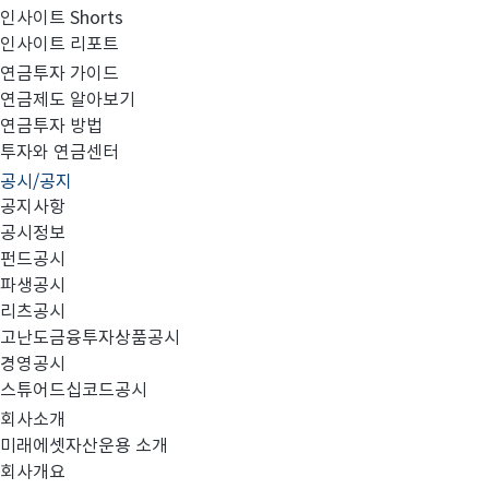
인사이트 Shorts
인사이트 리포트
일반사무관리회사 선정을 위한 제안 요청 재 공고의 건(3
연금투자 가이드
연금제도 알아보기
연금투자 방법
투자와 연금센터
공시/공지
공지사항
미래에셋자산운용㈜은 집합투자기구 등의 일반사무관
공시정보
펀드공시
파생공시
리츠공시
1.
선정대상 : 미래에셋자산운용 일반사무관리회사
(
고난도금융투자상품공시
경영공시
2.
계약기간 : 최초
년
이후 내부평가에 따라 추가 4
스튜어드십코드공시
4
(
회사소개
미래에셋자산운용 소개
3.
선정방식 : 입찰공고에 의한 일반경쟁 입찰
회사개요