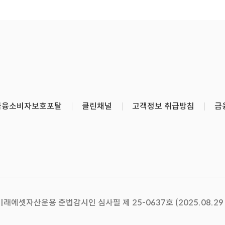
금융소비자보호포탈
클린채널
고객정보 취급방침
금
미래에셋자산운용 준법감시인 심사필 제 25-0637호 (2025.08.29 ~ 