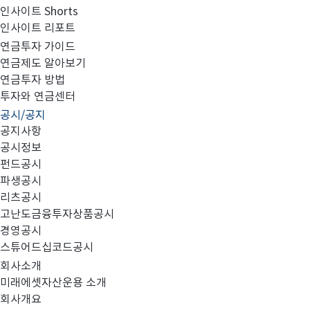
인사이트 Shorts
인사이트 리포트
미래에셋그룹 임직원 SNS 사칭계정 유의사항 안내
연금투자 가이드
연금제도 알아보기
연금투자 방법
투자와 연금센터
공시/공지
공지사항
공시정보
펀드공시
파생공시
리츠공시
고난도금융투자상품공시
경영공시
스튜어드십코드공시
회사소개
미래에셋자산운용 소개
회사개요