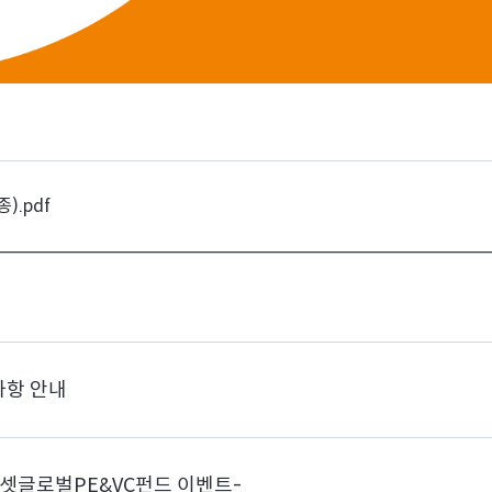
).pdf
사항 안내
에셋글로벌PE&VC펀드 이벤트-