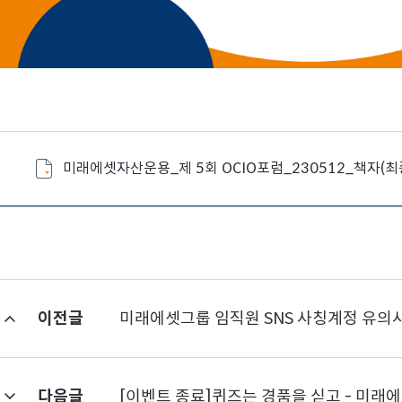
미래에셋자산운용_제 5회 OCIO포럼_230512_책자(최종
이전글
미래에셋그룹 임직원 SNS 사칭계정 유의
다음글
[이벤트 종료]퀴즈는 경품을 싣고 - 미래