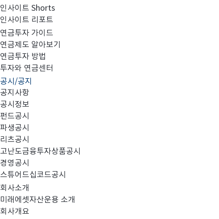
인사이트 Shorts
인사이트 리포트
2023 제5회 OCIO 포럼 개최 및 자료 다운로드 안내
연금투자 가이드
연금제도 알아보기
연금투자 방법
투자와 연금센터
공시/공지
공지사항
공시정보
펀드공시
파생공시
리츠공시
고난도금융투자상품공시
경영공시
스튜어드십코드공시
회사소개
미래에셋자산운용 소개
회사개요