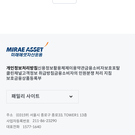
개인정보처리방침
신용정보활용체제
이용약관
금융소비자보호포탈
클린채널
고객정보 취급방침
금융소비자의 민원분쟁 처리 지침
보호금융상품등록부
패밀리 사이트
(03159) 서울시 종로구 종로33, TOWER1 13층
주소
211-86-23290
사업자등록번호
1577-1640
대표전화