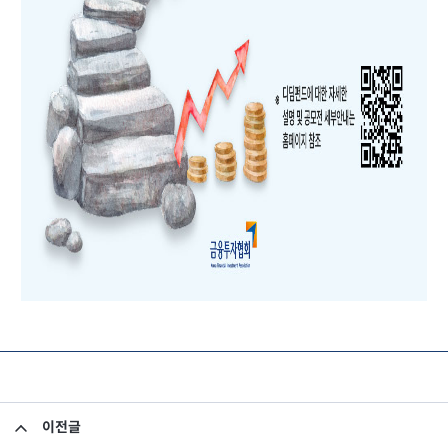
이전글
핀큐멘터리 점선면 이벤트 5화 공개 기념 EVENT