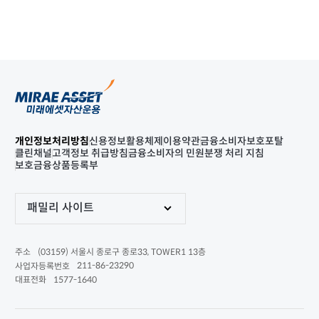
개인정보처리방침
신용정보활용체제
이용약관
금융소비자보호포탈
클린채널
고객정보 취급방침
금융소비자의 민원분쟁 처리 지침
보호금융상품등록부
패밀리 사이트
(03159) 서울시 종로구 종로33, TOWER1 13층
주소
211-86-23290
사업자등록번호
1577-1640
대표전화