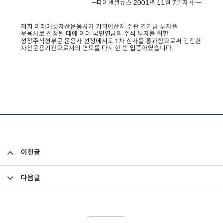
--파이낸셜뉴스 2001년 11월 7일자 中--
저희 미래에셋자산운용사가 기획예산처 주관 연기금 투자풀
운용사로 선정된 데에 이어 국민연
금의 주식 투자를 위한
성장주식형부문 운용사 선정에서도 1차 심사를 통과함으로써 건전한
자산
운용기관으로서의 면모를 다시 한 번 입증하였습니다.
이전글
미래에셋자산운용, 연기금 투자풀 운용사선정
다음글
미래에셋자산운용, 국민연금 지정 운용사 선정!