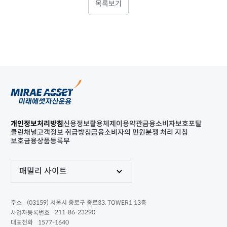
목록보기
개인정보처리방침
신용정보활용체제
이용약관
금융소비자보호포탈
클린채널
고객정보 취급방침
금융소비자의 민원분쟁 처리 지침
보호금융상품등록부
패밀리 사이트
(03159) 서울시 종로구 종로33, TOWER1 13층
주소
211-86-23290
사업자등록번호
1577-1640
대표전화