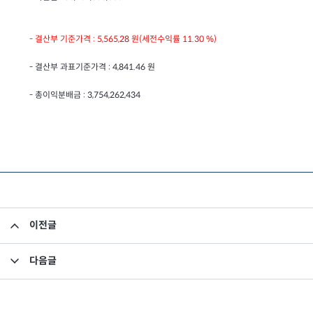
- 결산부 기준가격 : 5,565,28 원(세전수익률 11.30 %)
- 결산부 과표기준가격 : 4,841.46 원
- 총이익분배금 : 3,754,262,434
이전글
인디펜던스 한아름 펀드 결산내역 공지
다음글
드림파이오니아 펀드 최종결산내역