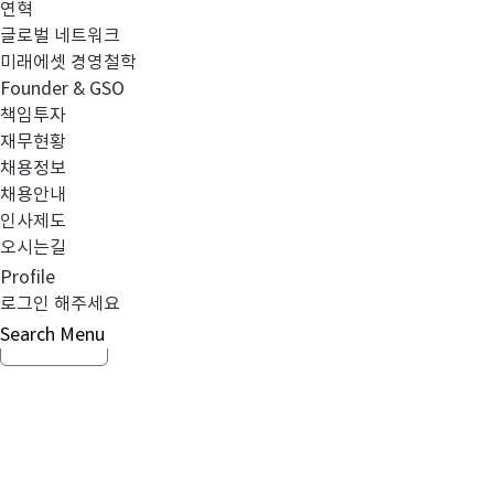
연혁
글로벌 네트워크
미래에셋 경영철학
Founder & GSO
책임투자
이전글
미래에셋미디어 사이트개편 안내
재무현황
채용정보
채용안내
인사제도
다음글
제 7회 미래에셋 자산배분포럼
오시는길
Profile
로그인 해주세요
Search
Menu
목록보기