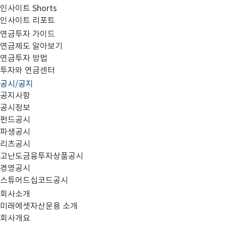
인사이트 Shorts
인사이트 리포트
Award 2009 증권 부문 대상
연금투자 가이드
연금제도 알아보기
연금투자 방법
투자와 연금센터
공시/공지
공지사항
공시정보
펀드공시
파생공시
리츠공시
고난도금융투자상품공시
경영공시
스튜어드십코드공시
회사소개
미래에셋자산운용 소개
회사개요