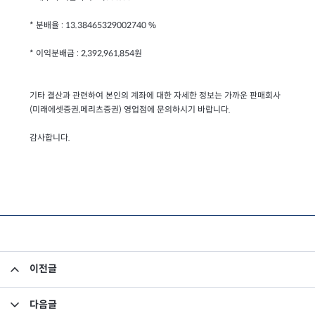
* 분배율 : 13.38465329002740 %
* 이익분배금 : 2,392,961,854원
기타 결산과 관련하여 본인의 계좌에 대한 자세한 정보는 가까운 판매회사
(미래에셋증권,메리츠증권) 영업점에 문의하시기 바랍니다.
감사합니다.
이전글
드림파이오니아 2호펀드 결산내역
다음글
[신상품]미래에셋 드림타겟 주식형펀드 판매