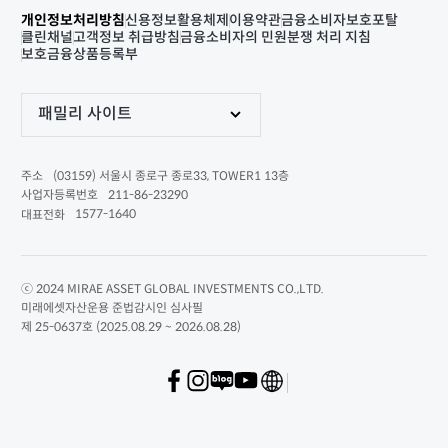
개인정보처리방침
신용정보활용체제
이용약관
금융소비자보호포탈
클린채널
고객정보 취급방침
금융소비자의 민원분쟁 처리 지침
보호금융상품등록부
패밀리 사이트
(03159) 서울시 종로구 종로33, TOWER1 13층
주소
211-86-23290
사업자등록번호
1577-1640
대표전화
ⓒ 2024 MIRAE ASSET GLOBAL INVESTMENTS CO.,LTD.
미래에셋자산운용 준법감시인 심사필
제 25-0637호 (2025.08.29 ~ 2026.08.28)