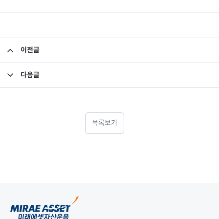
이전글
알바트로스1호안정형펀드 1차 분배금지급내역
다음글
실크로드성장형3호 청산안내
목록보기