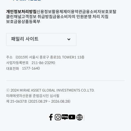
개인정보처리방침
신용정보활용체제
이용약관
금융소비자보호포탈
클린채널
고객정보 취급방침
금융소비자의 민원분쟁 처리 지침
보호금융상품등록부
패밀리 사이트
(03159) 서울시 종로구 종로33, TOWER1 13층
주소
211-86-23290
사업자등록번호
1577-1640
대표전화
ⓒ 2024 MIRAE ASSET GLOBAL INVESTMENTS CO.,LTD.
미래에셋자산운용 준법감시인 심사필
제 25-0637호 (2025.08.29 ~ 2026.08.28)