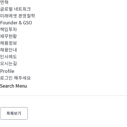
연혁
글로벌 네트워크
10411사전 자산 배분 기준050422.pdf
미래에셋 경영철학
Founder & GSO
책임투자
재무현황
채용정보
채용안내
인사제도
이전글
[부동산매거진]2004년 부동산시장동향 및
오시는길
Profile
로그인 해주세요
다음글
미래에셋 2006년 대졸신입사원 채용
Search
Menu
목록보기