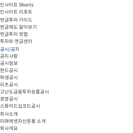
인사이트 Shorts
인사이트 리포트
사전자산배분기준 개정
연금투자 가이드
연금제도 알아보기
연금투자 방법
투자와 연금센터
공시/공지
공지사항
공시정보
펀드공시
당사는 공모주 배분관련 조항을 사전자산배분기준에 신
파생공시
리츠공시
자세한 사항은 첨부파일을 참고하시기 바랍니다.
고난도금융투자상품공시
경영공시
스튜어드십코드공시
회사소개
미래에셋자산운용 소개
회사개요