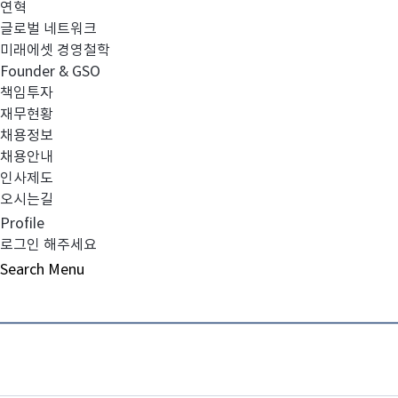
연혁
글로벌 네트워크
부로 완료되었음을 알려드립니다.
미래에셋 경영철학
Founder & GSO
저희 맵스자산운용은 실질금리가 마이너스인 상황에서도
책임투자
재무현황
적인 고수익을 창출하여 고객님의 재산증식에 일익을 담
채용정보
채용안내
인사제도
믿음직한 투자파트너가 될 것입니다.
오시는길
Profile
로그인 해주세요
Search
Menu