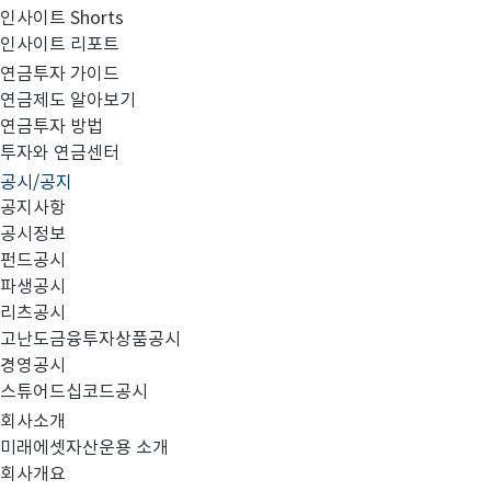
인사이트 Shorts
인사이트 리포트
회사합병공고
연금투자 가이드
연금제도 알아보기
연금투자 방법
투자와 연금센터
공시/공지
공지사항
공시정보
펀드공시
《회사합병공고 》
파생공시
리츠공시
고난도금융투자상품공시
“다양한 Asset Class의 상품으로 간접투자의 지평을 
경영공시
스튜어드십코드공시
새로운 투자대안을 제공”하려는 New Vision하에서 진행
회사소개
미래에셋자산운용 소개
맵스자산운용㈜와 SK투자신탁운용㈜의 합병이 2004년 
회사개요