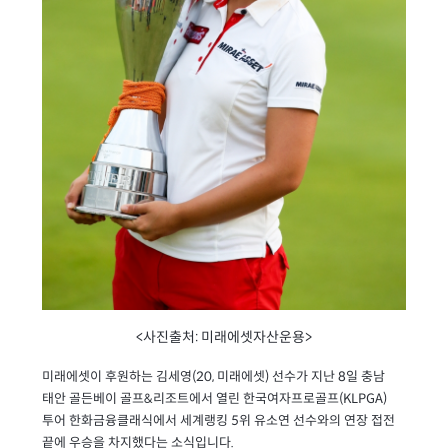
<사진출처: 미래에셋자산운용>
(20,
)
8
미래에셋이 후원하는
김세영
미래에셋
선수가 지난
일 충남
&
(KLPGA)
태안 골든베이 골프
리조트에서 열린 한국여자프로골프
5
투어 한화금융클래식에서 세계랭킹
위 유소연 선수와의 연장 접전
.
끝에 우승을 차지했다는 소식입니다