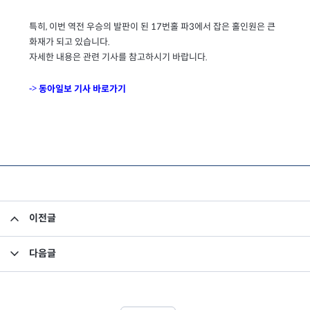
,
17
3
특히
이번 역전 우승의 발판이 된
번홀 파
에서 잡은
홀인원은
큰
.
화재가 되고 있습니다
자세한 내용은 관련 기사를 참고하시기 바랍니다
.
동아일보
기사
바로가기
->
이전글
미래에셋자산운용 장기인턴/신입/경력직원 채용
다음글
[입찰공고] Fund of Funds 운용시스템 입찰공고