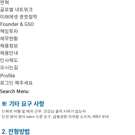
해외마케팅
연혁
글로벌 네트워크
미래에셋 경영철학
해외마케팅
Founder & GSO
/운용지원
책임투자
재무현황
채용정보
해외펀드 운용
채용안내
인사제도
오시는길
Profile
해외부동산투자
로그인 해주세요
Search
Menu
※ 기타 요구 사항
1) 해외 여행 및 해외 근무, 건강상 결격 사유가 없는자
2) 전 분야 영어 native 수준 요구, 금융관련 자격증 소지자, MBA 우대
2. 전형방법