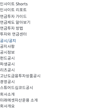
인사이트 Shorts
인사이트 리포트
미래에셋자산운용 경력사원 채용
연금투자 가이드
연금제도 알아보기
연금투자 방법
투자와 연금센터
공시/공지
공지사항
공시정보
펀드공시
파생공시
리츠공시
고난도금융투자상품공시
미래에셋자산운용 경력사원 채용공고
경영공시
스튜어드십코드공시
1. 경력사원 모집요강
회사소개
미래에셋자산운용 소개
모집분야
회사개요