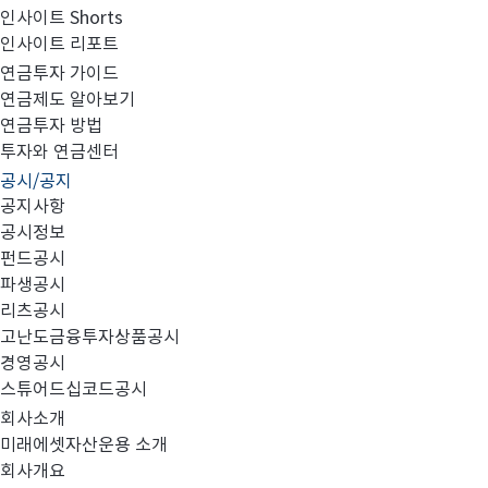
인사이트 Shorts
인사이트 리포트
미래에셋자산운용 퇴직연금사업자 추가 선정 공고
연금투자 가이드
연금제도 알아보기
연금투자 방법
투자와 연금센터
공시/공지
공지사항
공시정보
펀드공시
파생공시
리츠공시
고난도금융투자상품공시
경영공시
스튜어드십코드공시
회사소개
미래에셋자산운용 소개
회사개요