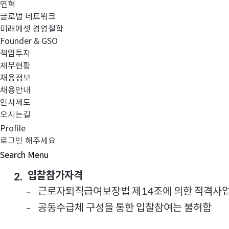
연혁
회사의 퇴직연금사업자 선정을 다음과 같이 진행하고자 
글로벌 네트워크
미래에셋 경영철학
Founder & GSO
책임투자
재무현황
채용정보
채용안내
입찰에 부치는 사항
1.
인사제도
입찰건명: 미래에셋자산운용 퇴직연금사업자 추
-
오시는길
계약방법: 일반경쟁입찰 (평가 및 협상에 의한 계
Profile
-
로그인 해주세요
퇴직연금형태: 확정기여형 퇴직연금(DC형)
-
Search
Menu
입찰참가자격
2.
근로자퇴직급여보장법 제14조에 의한 적격사
-
공동수급체 구성을 통한 입찰참여는 불허함
-