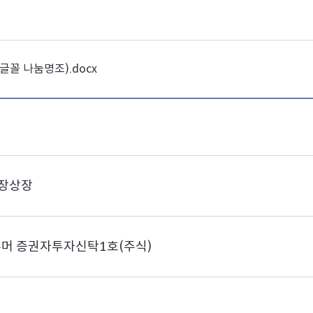
꼴 나눔명조).docx
국시장상장
슈머 증권자투자신탁1호(주식)