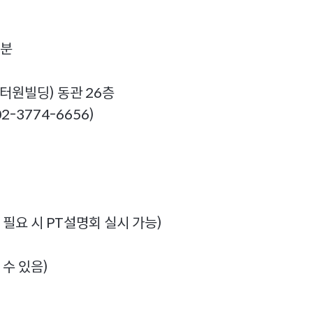
착분
터원빌딩) 동관 26층
-3774-6656)
 필요 시 PT설명회 실시 가능)
수 있음)