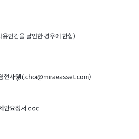
사용인감을 날인한 경우에 한함)
최영현사원 (
yh.choi@miraeasset.com
)
제안요청서.doc