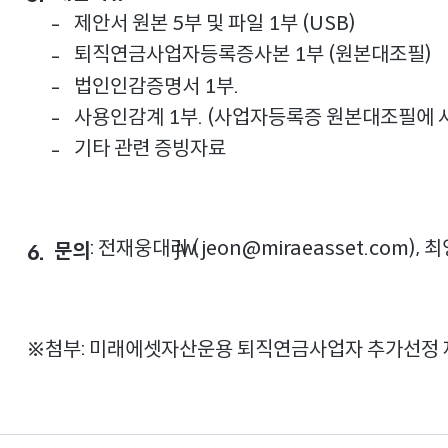
제안서 원본 5부 및 파일 1부 (USB)
-
퇴직연금사업자등록증사본 1부 (원본대조필)
-
법인인감증명서 1부.
-
사용인감계 1부. (사업자등록증 원본대조필에 
-
기타 관련 증빙자료
-
: 전재웅대리 (
jw.jeon@miraeasset.com
), 
문의
6.
※첨부: 미래에셋자산운용 퇴직연금사업자 추가선정 