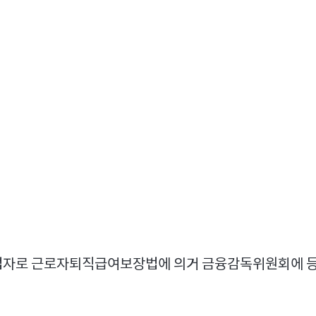
하오니 참여 의향이 있으신 사업자께서는 제안서를 기한 
- 다
음 -
가 선정
약)
업자로 근로자퇴직급여보장법에 의거 금융감독위원회에 등