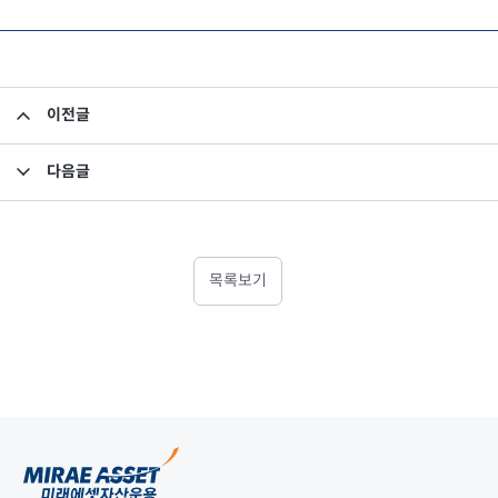
이전글
펀드상세 - 미래에셋 아시아 그레이트 컨슈머 펀드 (주식-재간접형)
다음글
펀드상세 - 미래에셋 성장유망 중소형주 펀드 (주식)
목록보기