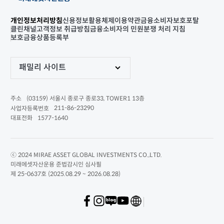
개인정보처리방침
신용정보활용체제
이용약관
금융소비자보호포탈
클린채널
고객정보 취급방침
금융소비자의 민원분쟁 처리 지침
보호금융상품등록부
패밀리 사이트
(03159) 서울시 종로구 종로33, TOWER1 13층
주소
211-86-23290
사업자등록번호
1577-1640
대표전화
ⓒ 2024 MIRAE ASSET GLOBAL INVESTMENTS CO.,LTD.
미래에셋자산운용 준법감시인 심사필
제 25-0637호 (2025.08.29 ~ 2026.08.28)