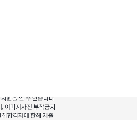
0명
-경력인 경우 투신, 증권관
-어학능력 우수자 우대
로 들어가시면
용계열사
원을 할 수 있습니다
지, 이미지사진 부착금지
 면접합격자에 한해 제출