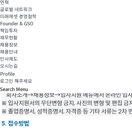
신입/경력
- 운용지원 업무
연혁
글로벌 네트워크
미래에셋 경영철학
Founder & GSO
1. 신입/경력 직원 모집요강
책임투자
2. 모집회사 : 미래에셋자산운용㈜
재무현황
채용정보
3. 전형방법
채용안내
▷ 서류전형 → 1차 면접 → 2차면접 → 신체검사
인사제도
4. 제출서류
오시는길
▷ 입사지원서 1부(당사 홈페이지를 통해 작성)
Profile
로그인 해주세요
※ 당사홈페이지
www.miraeasset.com
에서
자산운
Search
Menu
회사소개→채용정보→입사지원 메뉴에서 온라인 입사지
※ 입사지원서의 무단변형 금지, 사진의 변형 및 편집 금
※ 졸업증명서, 성적증명서, 자격증 등 기타 서류는 2차
5. 접수방법