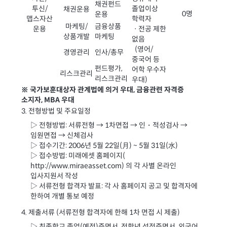
채권펀드
투신/
졸업이상
채권운용
0명
운용
맵스자산
학력자
마케팅/
금융상품
운용
ㆍ전공 제한
상품개발
마케팅
없음
(영어/
경영관리
인사/총무
중국어 등
펀드평가,
어학 우수자
리스크관리
리스크관리
우대)
※ 국가보훈대상자 관계법에 의거 우대, 금융관련 자격증
소지자, MBA 우대
3. 전형방법 및 주요일정
▷ 전형방법: 서류전형 → 1차면접 → 인・적성검사 →
임원면접 → 신체검사
▷ 접수기간: 2006년 5월 22일(月) ~ 5월 31일(水)
▷ 접수방법: 미래에셋 홈페이지(
http://www.miraeasset.com
) 의 각 사별 온라인
입사지원서 작성
▷ 서류전형 합격자 발표: 각 사 홈페이지 공고 및 합격자에
한하여 개별 통보 예정
4. 제출서류 (서류전형 합격자에 한해 1차 면접 시 제출)
▷ 최종학교 졸업(예정)증명서, 전학년 성적증명서, 외국어