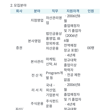
2. 모집분야
회사
분야
직무
지원자격
인원
ㆍ2006년8
자산관리영
지점영업
월
업
졸업예정자
및 기 졸업자
법인금융상
(2006년
품영업, IB
6월
본사영업
장외파생,
전역예정
증권
00명
자산운용
장교 포함)
ㆍ4년제
마케팅,
정규대학
본사관리
신탁, AI
졸업이상
학력자
Program개
ㆍ전공 제한
전 산 직
발 등
없음
ㆍ2006년8
국내・
월
리 서 치
외산업,
졸업예정자
기업분석
및 기 졸업자
주식펀드
주식운용
ㆍ4년제
운용
자산/
정규대학