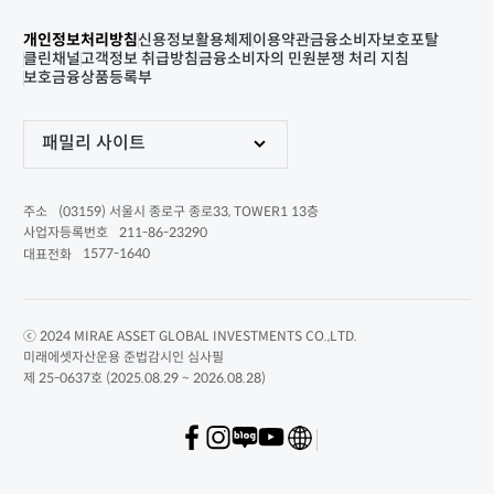
개인정보처리방침
신용정보활용체제
이용약관
금융소비자보호포탈
클린채널
고객정보 취급방침
금융소비자의 민원분쟁 처리 지침
보호금융상품등록부
패밀리 사이트
(03159) 서울시 종로구 종로33, TOWER1 13층
주소
211-86-23290
사업자등록번호
1577-1640
대표전화
ⓒ 2024 MIRAE ASSET GLOBAL INVESTMENTS CO.,LTD.
미래에셋자산운용 준법감시인 심사필
제 25-0637호 (2025.08.29 ~ 2026.08.28)