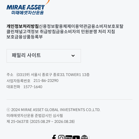
개인정보처리방침
신용정보활용체제
이용약관
금융소비자보호포탈
클린채널
고객정보 취급방침
금융소비자의 민원분쟁 처리 지침
보호금융상품등록부
패밀리 사이트
(03159) 서울시 종로구 종로33, TOWER1 13층
주소
211-86-23290
사업자등록번호
1577-1640
대표전화
ⓒ 2024 MIRAE ASSET GLOBAL INVESTMENTS CO.,LTD.
미래에셋자산운용 준법감시인 심사필
제 25-0637호 (2025.08.29 ~ 2026.08.28)