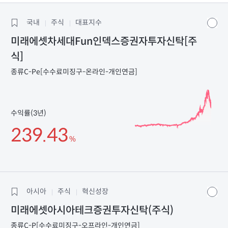
국내
주식
대표지수
미래에셋차세대Fun인덱스증권자투자신탁[주
식]
종류C-Pe[수수료미징구-온라인-개인연금]
수익률(3년)
239.43
%
아시아
주식
혁신성장
미래에셋아시아테크증권투자신탁(주식)
종류C-P[수수료미징구-오프라인-개인연금]