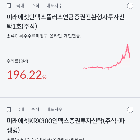
국내
주식
대표지수
미래에셋인덱스플러스연금증권전환형자투자신
탁1호(주식)
종류C-e[수수료미징구-온라인-개인연금]
수익률(3년)
196.22
%
국내
주식
대표지수
미래에셋KRX300인덱스증권투자신탁(주식-파
생형)
종류C-Pe[수수료미징구-온라인-개인연금]