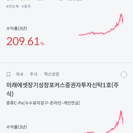
#반도체
#중국
수익률(3년)
209.61
%
국내
주식
혁신성장
미래에셋장기성장포커스증권자투자신탁1호(주
식)
종류C-Pe[수수료미징구-온라인-개인연금]
수익률(3년)