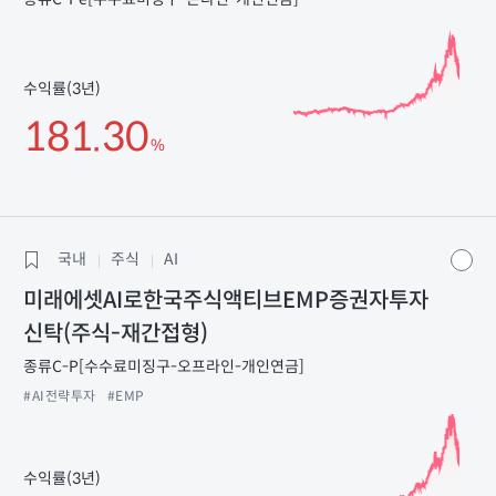
수익률(3년)
181.30
%
국내
주식
AI
미래에셋AI로한국주식액티브EMP증권자투자
신탁(주식-재간접형)
종류C-P[수수료미징구-오프라인-개인연금]
#AI전략투자
#EMP
수익률(3년)