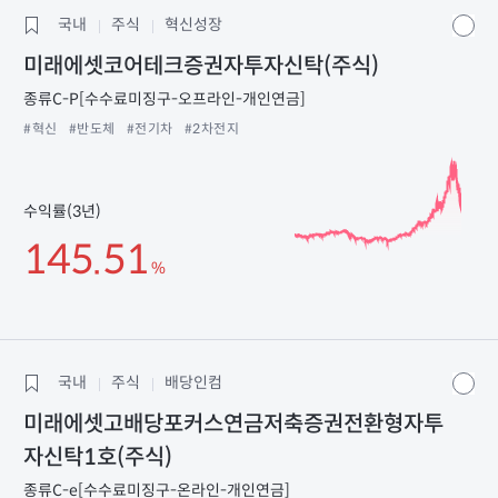
국내
주식
혁신성장
미래에셋코어테크증권자투자신탁(주식)
종류C-P[수수료미징구-오프라인-개인연금]
#혁신
#반도체
#전기차
#2차전지
수익률(3년)
145.51
%
국내
주식
배당인컴
미래에셋고배당포커스연금저축증권전환형자투
자신탁1호(주식)
종류C-e[수수료미징구-온라인-개인연금]