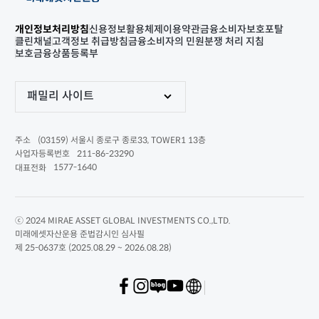
개인정보처리방침
신용정보활용체제
이용약관
금융소비자보호포탈
클린채널
고객정보 취급방침
금융소비자의 민원분쟁 처리 지침
보호금융상품등록부
패밀리 사이트
(03159) 서울시 종로구 종로33, TOWER1 13층
주소
211-86-23290
사업자등록번호
1577-1640
대표전화
ⓒ 2024 MIRAE ASSET GLOBAL INVESTMENTS CO.,LTD.
미래에셋자산운용 준법감시인 심사필
제 25-0637호 (2025.08.29 ~ 2026.08.28)