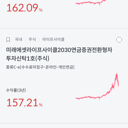
162.09
%
국내
주식
라이프사이클
미래에셋라이프사이클2030연금증권전환형자
투자신탁1호(주식)
종류C-e[수수료미징구-온라인-개인연금]
수익률(3년)
157.21
%