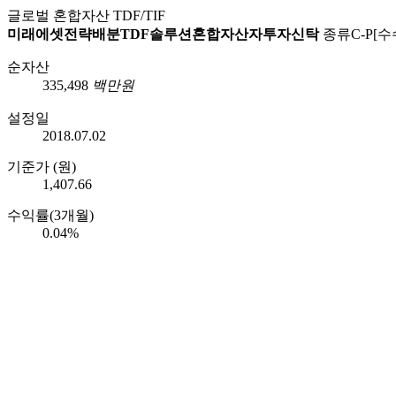
글로벌
혼합자산
TDF/TIF
미래에셋전략배분TDF솔루션혼합자산자투자신탁
종류C-P[
순자산
335,498
백만원
설정일
2018.07.02
기준가 (원)
1,407.66
수익률(3개월)
0.04%